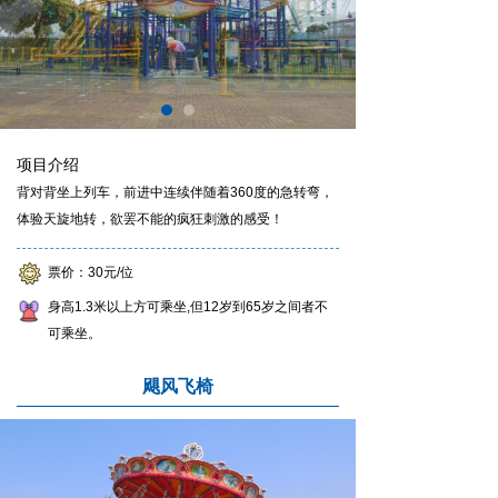
项目介绍
背对背坐上列车，前进中连续伴随着360度的急转弯，
体验天旋地转，欲罢不能的疯狂刺激的感受！
票价：30元/位
身高1.3米以上方可乘坐,但12岁到65岁之间者不
可乘坐。
飓风飞椅