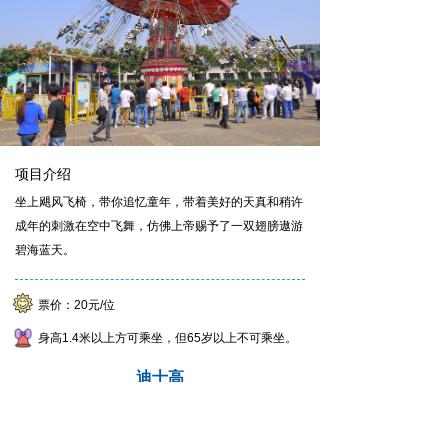
项目介绍
坐上飓风飞椅，带你追忆童年，带着美好的天真和稍许
成年的刺激在空中飞舞，仿佛上帝赐予了一双翅膀遨游
碧海蓝天。
票价：20元/位
身高1.4米以上方可乘坐，但65岁以上不可乘坐。
迪士高