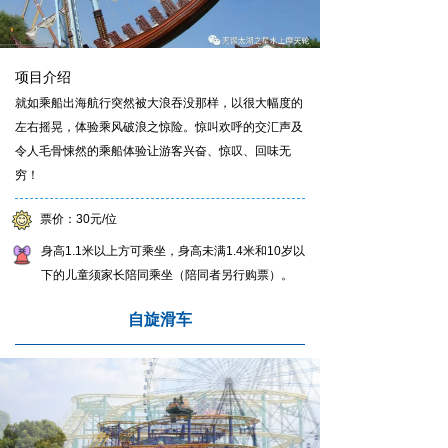
项目介绍
就如乘船出海航行突然被大浪吞没那样，以很大幅度的
左右摇晃，体验乘风破浪之惊险。惊叫欢呼的交汇声及
令人毛骨悚然的乘船体验让游客兴奋、惊叹、回味无
穷！
票价：30元/位
身高1.1米以上方可乘坐，身高未满1.4米和10岁以
下的儿童须家长陪同乘坐（陪同者另行购票）。
自旋滑车